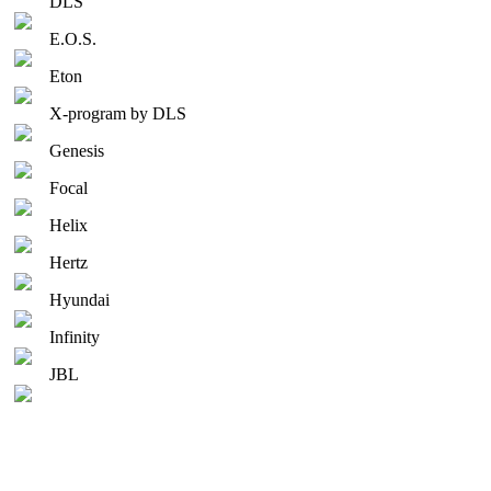
DLS
E.O.S.
Eton
X-program by DLS
Genesis
Focal
Helix
Hertz
Hyundai
Infinity
JBL