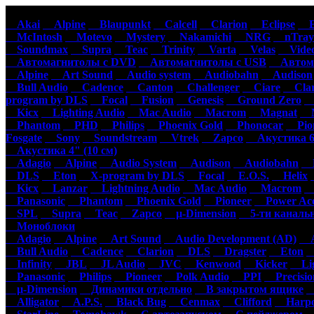
Автомагнитолы
Акустика
Ус
Akai
Alpine
Blaupunkt
Calcell
Clarion
Eclipse
Ep
McIntosh
Motevo
Mystery
Nakamichi
NRG
nTray
Soundmax
Supra
Teac
Trinity
Varta
Velas
Video
Автомагнитолы с DVD
Автомагнитолы с USB
Автома
Alpine
Art Sound
Audio system
Audiobahn
Audison
Bull Audio
Cadence
Canton
Challenger
Ciare
Clar
program by DLS
Focal
Fusion
Genesis
Ground Zero
H
Kicx
Lighting Audio
Mac Audio
Macrom
Magnat
M
Phantom
PHD
Philips
Phoenix Gold
Phonocar
Pion
Fosgate
Sony
Soundstream
Vtrek
Zapco
Акустика 6"
Акустика 4" (10 см)
Adagio
Alpine
Audio System
Audison
Audiobahn
B
DLS
Eton
X-program by DLS
Focal
E.O.S.
Helix
Kicx
Lanzar
Lightning Audio
Mac Audio
Macrom
M
Panasonic
Phantom
Phoenix Gold
Pioneer
Power Aco
SPL
Supra
Teac
Zapco
µ-Dimension
5-ти каналь
Моноблоки
Adagio
Alpine
Art Sound
Audio Development (AD)
Au
Bull Audio
Cadence
Clarion
DLS
Dragster
Eton
Infinity
JBL
JL Audio
JVC
Kenwood
Kicker
Lig
Panasonic
Philips
Pioneer
Polk Audio
PPI
Precisio
µ-Dimension
Динамики отдельно
В закрытом ящике
С
Alligator
A.P.S.
Black Bug
Cenmax
Clifford
Harpo