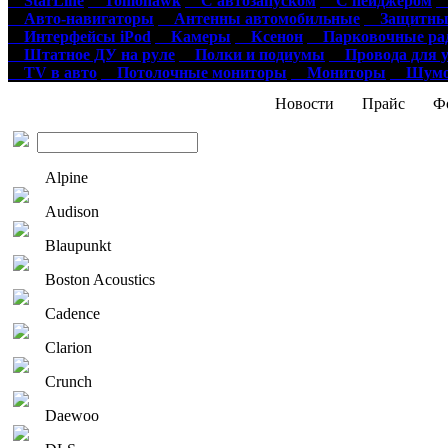
StarLine
Tomohawk
С автозапуском
С пейджером
О
Авто-навигаторы
Антенны автомобильные
Защитные
Интерфейсы iPod
Камеры
Ксенон
Парковочные ра
Штатное ДУ на руле
Полки и подиумы
Провода для у
TV в авто
Потолочные мониторы
Мониторы
Шумои
Новости
Прайс
Фо
Alpine
Audison
Blaupunkt
Boston Acoustics
Cadence
Clarion
Crunch
Daewoo