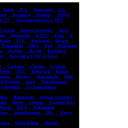
уары
Intro
JVC
Kenwood
LG
eer
Premiera
Prology
SONY
е ГУ
Автомагнитолы с TFT
 Audio
Boston Acoustics
Brax
er
Dynaudio
E.O.S.
Eton
X-
udio
JVC
Kenwood
Kicker
akamichi
NRG
Pad
Panasonic
er
Prology
Revolt
Rockford
м)
Акустика 5-1/4" (13 см)
s
Cadence
Clarion
Crunch
udio
JVC
Kenwood
Kicker
sion
Mystery
Nakamichi
NRG
d Fosgate
Sony
Soundstream
 сабвуфер
2-х канальные
tor
Blaupunkt
Boston Acoustics
ion
Hertz
Genesis
Ground Zero
orel
MTX
Nakamichi
ony
Soundstream
SPL
Zapco
dora
Scher-Khan
Sheriff