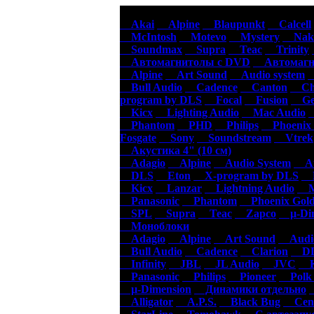
Авт
Akai
Alpine
Blaupunkt
Calcell
McIntosh
Motevo
Mystery
Naka
Soundmax
Supra
Teac
Trinity
Автомагнитолы с DVD
Автомагни
Alpine
Art Sound
Audio system
Bull Audio
Cadence
Canton
Cha
program by DLS
Focal
Fusion
Gen
Kicx
Lighting Audio
Mac Audio
Phantom
PHD
Philips
Phoenix 
Fosgate
Sony
Soundstream
Vtrek
Акустика 4" (10 см)
Adagio
Alpine
Audio System
Au
DLS
Eton
X-program by DLS
F
Kicx
Lanzar
Lightning Audio
Ma
Panasonic
Phantom
Phoenix Gol
SPL
Supra
Teac
Zapco
µ-Dim
Моноблоки
Adagio
Alpine
Art Sound
Audio
Bull Audio
Cadence
Clarion
DL
Infinity
JBL
JL Audio
JVC
K
Panasonic
Philips
Pioneer
Polk 
µ-Dimension
Динамики отдельно
Alligator
A.P.S.
Black Bug
Cen