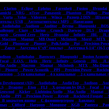
омагнитолы
Акустика
Усилители
Сабвуферы
Сигнализации
Аксесс
Clarion
Eclipse
Eplutus
Farenheit
Fusion
Hyundai
michi
NRG
nTray
Panasonic
Phantom
Philips
Pion
Varta
Velas
Videovox
Winca
Размер 2 DIN
Штатно
толы с USB
Автомагнитолы с MP3
Навигация
Audiobahn
Audison
Auditor
Beyma
Blaupunkt
BOSS
llenger
Ciare
Clarion
Crunch
Daewoo
DLS
Dragst
esis
Ground Zero
Hertz
Hyundai
Infinity
JBL
JL A
Macrom
Magnat
MB Quart
McIntosh
Morel
MTX
N
Gold
Phonocar
Pioneer
PolkAudio
Ppi
Precision Pow
Zapco
Акустика 6"х9" (овалы)
Акустика 6-1/4" (16,5 с
dison
Audiobahn
Bassworx
Blaupunkt
Boston Acoustic
ocal
E.O.S.
Helix
Hertz
Infinity
Genesis
JBL
JL A
c Audio
Macrom
Magnat
McIntosh
MTX
Mu-Dimen
d
Pioneer
Power Acoustik
PPI
Precision Power
Rockfor
ension
5-ти канальные
4-х канальные
2-х канальные +
 Development (AD)
Audiobahn
AudioTop
Audison
Audi
S
Dragster
Eton
FLI
X-program by DLS
Focal
Fus
enwood
Kicker
Lightning Audio
Mac Audio
Magnat
M
Audio
PPI
Precision Power
Revolt
Rockford Fosgate
S
В закрытом ящике
С фазоинвертером
Бандпасс
max
Clifford
Harpoon
Mongoose
KGB
Pantera
Pan