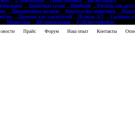
ском
С пейджером
Одностороняя
На мотоцикл
обильные
Защитные сетки
Bluetooth
Фильтр для акус
он
Парковочные радары
Корпуса под динамики
Перехо
диумы
Провода для усилителей
Пульты Д/У
Силовые ко
ы
Мониторы
Шумоизоляция
USB-интерфейсы
ости
Прайс
Форум
Наш опыт
Контакты
Опис