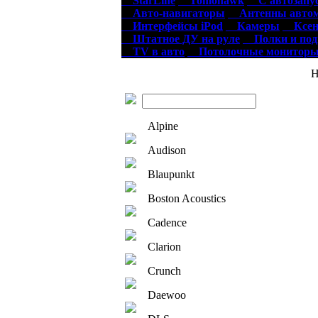
StarLine
Tomohawk
С автозапу
Авто-навигаторы
Антенны автом
Интерфейсы iPod
Камеры
Ксен
Штатное ДУ на руле
Полки и по
TV в авто
Потолочные монитор
Нов
Alpine
Audison
Blaupunkt
Boston Acoustics
Cadence
Clarion
Crunch
Daewoo