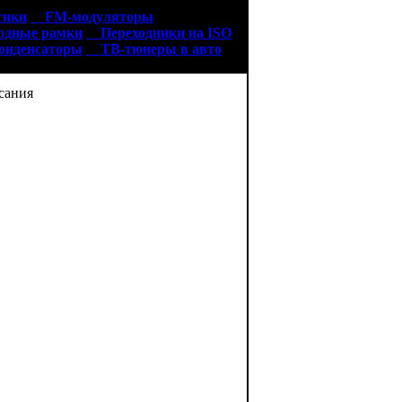
тики
FM-модуляторы
дные рамки
Переходники на ISO
нденсаторы
ТВ-тюнеры в авто
ания