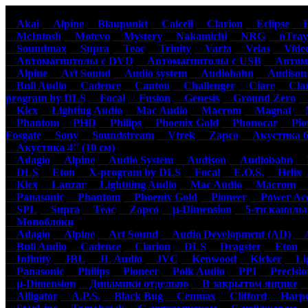
Автомагнитолы
Акустика
Ус
Akai
Alpine
Blaupunkt
Calcell
Clarion
Eclipse
Ep
McIntosh
Motevo
Mystery
Nakamichi
NRG
nTray
Soundmax
Supra
Teac
Trinity
Varta
Velas
Video
Автомагнитолы с DVD
Автомагнитолы с USB
Автома
Alpine
Art Sound
Audio system
Audiobahn
Audison
Bull Audio
Cadence
Canton
Challenger
Ciare
Clar
program by DLS
Focal
Fusion
Genesis
Ground Zero
H
Kicx
Lighting Audio
Mac Audio
Macrom
Magnat
M
Phantom
PHD
Philips
Phoenix Gold
Phonocar
Pion
Fosgate
Sony
Soundstream
Vtrek
Zapco
Акустика 6"
Акустика 4" (10 см)
Adagio
Alpine
Audio System
Audison
Audiobahn
B
DLS
Eton
X-program by DLS
Focal
E.O.S.
Helix
Kicx
Lanzar
Lightning Audio
Mac Audio
Macrom
M
Panasonic
Phantom
Phoenix Gold
Pioneer
Power Aco
SPL
Supra
Teac
Zapco
µ-Dimension
5-ти каналь
Моноблоки
Adagio
Alpine
Art Sound
Audio Development (AD)
Au
Bull Audio
Cadence
Clarion
DLS
Dragster
Eton
Infinity
JBL
JL Audio
JVC
Kenwood
Kicker
Lig
Panasonic
Philips
Pioneer
Polk Audio
PPI
Precisio
µ-Dimension
Динамики отдельно
В закрытом ящике
С
Alligator
A.P.S.
Black Bug
Cenmax
Clifford
Harpo