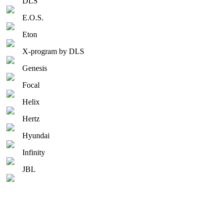
DLS
E.O.S.
Eton
X-program by DLS
Genesis
Focal
Helix
Hertz
Hyundai
Infinity
JBL