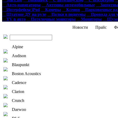
StarLine
Tomohawk
С автозапуском
С пейджером
О
Авто-навигаторы
Антенны автомобильные
Защитные
Интерфейсы iPod
Камеры
Ксенон
Парковочные ра
Штатное ДУ на руле
Полки и подиумы
Провода для у
TV в авто
Потолочные мониторы
Мониторы
Шумои
Новости
Прайс
Фо
Alpine
Audison
Blaupunkt
Boston Acoustics
Cadence
Clarion
Crunch
Daewoo