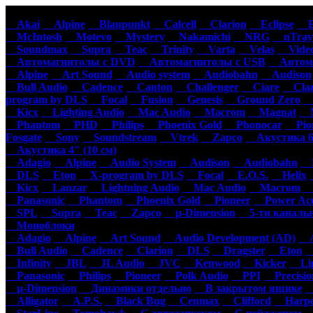
Автомагнитолы
Акустика
Ус
Akai
Alpine
Blaupunkt
Calcell
Clarion
Eclipse
Ep
McIntosh
Motevo
Mystery
Nakamichi
NRG
nTray
Soundmax
Supra
Teac
Trinity
Varta
Velas
Video
Автомагнитолы с DVD
Автомагнитолы с USB
Автома
Alpine
Art Sound
Audio system
Audiobahn
Audison
Bull Audio
Cadence
Canton
Challenger
Ciare
Clar
program by DLS
Focal
Fusion
Genesis
Ground Zero
H
Kicx
Lighting Audio
Mac Audio
Macrom
Magnat
M
Phantom
PHD
Philips
Phoenix Gold
Phonocar
Pion
Fosgate
Sony
Soundstream
Vtrek
Zapco
Акустика 6"
Акустика 4" (10 см)
Adagio
Alpine
Audio System
Audison
Audiobahn
B
DLS
Eton
X-program by DLS
Focal
E.O.S.
Helix
Kicx
Lanzar
Lightning Audio
Mac Audio
Macrom
M
Panasonic
Phantom
Phoenix Gold
Pioneer
Power Aco
SPL
Supra
Teac
Zapco
µ-Dimension
5-ти каналь
Моноблоки
Adagio
Alpine
Art Sound
Audio Development (AD)
Au
Bull Audio
Cadence
Clarion
DLS
Dragster
Eton
Infinity
JBL
JL Audio
JVC
Kenwood
Kicker
Lig
Panasonic
Philips
Pioneer
Polk Audio
PPI
Precisio
µ-Dimension
Динамики отдельно
В закрытом ящике
С
Alligator
A.P.S.
Black Bug
Cenmax
Clifford
Harpo