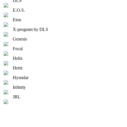
DLS
E.O.S.
Eton
X-program by DLS
Genesis
Focal
Helix
Hertz
Hyundai
Infinity
JBL