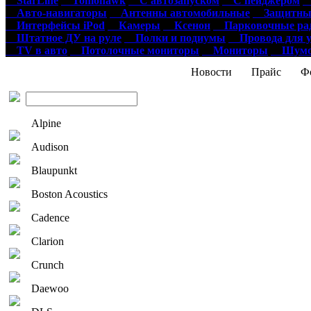
StarLine
Tomohawk
С автозапуском
С пейджером
О
Авто-навигаторы
Антенны автомобильные
Защитные
Интерфейсы iPod
Камеры
Ксенон
Парковочные ра
Штатное ДУ на руле
Полки и подиумы
Провода для у
TV в авто
Потолочные мониторы
Мониторы
Шумои
Новости
Прайс
Фо
Alpine
Audison
Blaupunkt
Boston Acoustics
Cadence
Clarion
Crunch
Daewoo