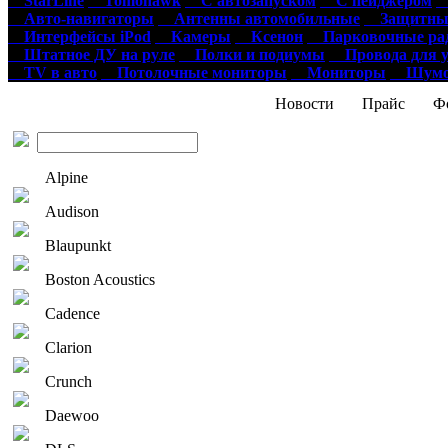
StarLine
Tomohawk
С автозапуском
С пейджером
О
Авто-навигаторы
Антенны автомобильные
Защитные
Интерфейсы iPod
Камеры
Ксенон
Парковочные ра
Штатное ДУ на руле
Полки и подиумы
Провода для у
TV в авто
Потолочные мониторы
Мониторы
Шумои
Новости
Прайс
Фо
Alpine
Audison
Blaupunkt
Boston Acoustics
Cadence
Clarion
Crunch
Daewoo