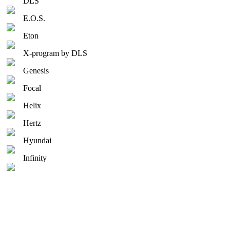
DLS
E.O.S.
Eton
X-program by DLS
Genesis
Focal
Helix
Hertz
Hyundai
Infinity