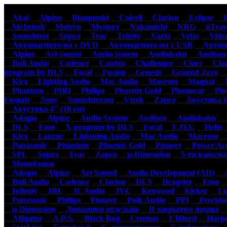
Автомагнитолы
Акустика
Ус
Akai
Alpine
Blaupunkt
Calcell
Clarion
Eclipse
Ep
McIntosh
Motevo
Mystery
Nakamichi
NRG
nTray
Soundmax
Supra
Teac
Trinity
Varta
Velas
Video
Автомагнитолы с DVD
Автомагнитолы с USB
Автома
Alpine
Art Sound
Audio system
Audiobahn
Audison
Bull Audio
Cadence
Canton
Challenger
Ciare
Clar
program by DLS
Focal
Fusion
Genesis
Ground Zero
H
Kicx
Lighting Audio
Mac Audio
Macrom
Magnat
M
Phantom
PHD
Philips
Phoenix Gold
Phonocar
Pion
Fosgate
Sony
Soundstream
Vtrek
Zapco
Акустика 6"
Акустика 4" (10 см)
Adagio
Alpine
Audio System
Audison
Audiobahn
B
DLS
Eton
X-program by DLS
Focal
E.O.S.
Helix
Kicx
Lanzar
Lightning Audio
Mac Audio
Macrom
M
Panasonic
Phantom
Phoenix Gold
Pioneer
Power Aco
SPL
Supra
Teac
Zapco
µ-Dimension
5-ти каналь
Моноблоки
Adagio
Alpine
Art Sound
Audio Development (AD)
Au
Bull Audio
Cadence
Clarion
DLS
Dragster
Eton
Infinity
JBL
JL Audio
JVC
Kenwood
Kicker
Lig
Panasonic
Philips
Pioneer
Polk Audio
PPI
Precisio
µ-Dimension
Динамики отдельно
В закрытом ящике
С
Alligator
A.P.S.
Black Bug
Cenmax
Clifford
Harpo