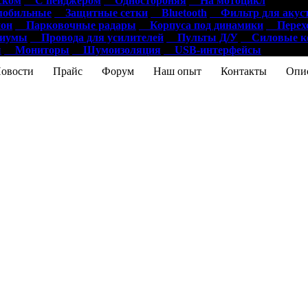
ском
С пейджером
Одностороняя
На мотоцикл
обильные
Защитные сетки
Bluetooth
Фильтр для акус
он
Парковочные радары
Корпуса под динамики
Перехо
диумы
Провода для усилителей
Пульты Д/У
Силовые ко
ы
Мониторы
Шумоизоляция
USB-интерфейсы
ости
Прайс
Форум
Наш опыт
Контакты
Опис