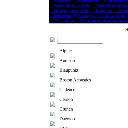
StarLine
Tomohawk
С автозапу
Авто-навигаторы
Антенны автом
Интерфейсы iPod
Камеры
Ксен
Штатное ДУ на руле
Полки и по
TV в авто
Потолочные монитор
Нов
Alpine
Audison
Blaupunkt
Boston Acoustics
Cadence
Clarion
Crunch
Daewoo