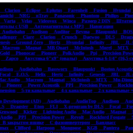
омагнитолы
Акустика
Усилители
Сабвуферы
Сигнализации
Аксесс
Clarion
Eclipse
Eplutus
Farenheit
Fusion
Hyundai
michi
NRG
nTray
Panasonic
Phantom
Philips
Pion
Varta
Velas
Videovox
Winca
Размер 2 DIN
Штатно
толы с USB
Автомагнитолы с MP3
Навигация
Audiobahn
Audison
Auditor
Beyma
Blaupunkt
BOSS
llenger
Ciare
Clarion
Crunch
Daewoo
DLS
Dragst
esis
Ground Zero
Hertz
Hyundai
Infinity
JBL
JL A
Macrom
Magnat
MB Quart
McIntosh
Morel
MTX
N
Gold
Phonocar
Pioneer
PolkAudio
Ppi
Precision Pow
Zapco
Акустика 6"х9" (овалы)
Акустика 6-1/4" (16,5 с
dison
Audiobahn
Bassworx
Blaupunkt
Boston Acoustic
ocal
E.O.S.
Helix
Hertz
Infinity
Genesis
JBL
JL A
c Audio
Macrom
Magnat
McIntosh
MTX
Mu-Dimen
d
Pioneer
Power Acoustik
PPI
Precision Power
Rockfor
ension
5-ти канальные
4-х канальные
2-х канальные +
 Development (AD)
Audiobahn
AudioTop
Audison
Audi
S
Dragster
Eton
FLI
X-program by DLS
Focal
Fus
enwood
Kicker
Lightning Audio
Mac Audio
Magnat
M
Audio
PPI
Precision Power
Revolt
Rockford Fosgate
S
В закрытом ящике
С фазоинвертером
Бандпасс
max
Clifford
Harpoon
Mongoose
KGB
Pantera
Pan