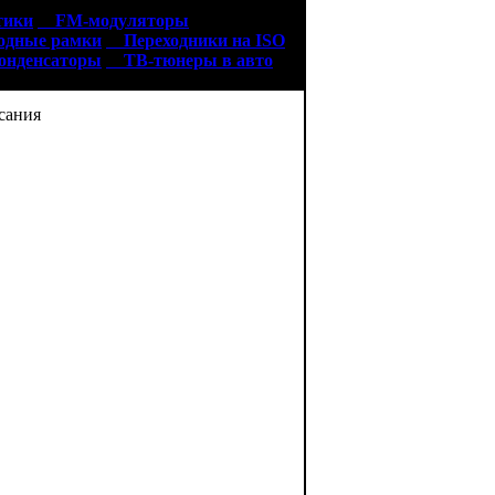
тики
FM-модуляторы
дные рамки
Переходники на ISO
нденсаторы
ТВ-тюнеры в авто
ания