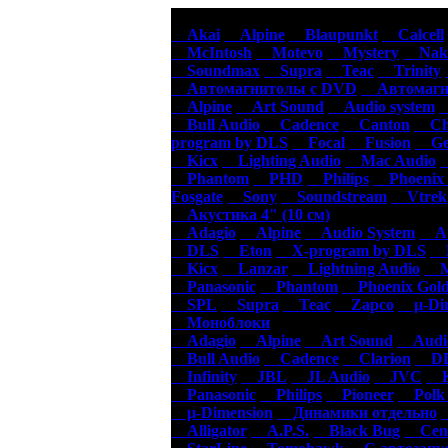
Авт
Akai
Alpine
Blaupunkt
Calcell
McIntosh
Motevo
Mystery
Naka
Soundmax
Supra
Teac
Trinity
Автомагнитолы с DVD
Автомагни
Alpine
Art Sound
Audio system
Bull Audio
Cadence
Canton
Cha
program by DLS
Focal
Fusion
Gen
Kicx
Lighting Audio
Mac Audio
Phantom
PHD
Philips
Phoenix 
Fosgate
Sony
Soundstream
Vtrek
Акустика 4" (10 см)
Adagio
Alpine
Audio System
Au
DLS
Eton
X-program by DLS
F
Kicx
Lanzar
Lightning Audio
Ma
Panasonic
Phantom
Phoenix Gol
SPL
Supra
Teac
Zapco
µ-Dim
Моноблоки
Adagio
Alpine
Art Sound
Audio
Bull Audio
Cadence
Clarion
DL
Infinity
JBL
JL Audio
JVC
K
Panasonic
Philips
Pioneer
Polk 
µ-Dimension
Динамики отдельно
Alligator
A.P.S.
Black Bug
Cen