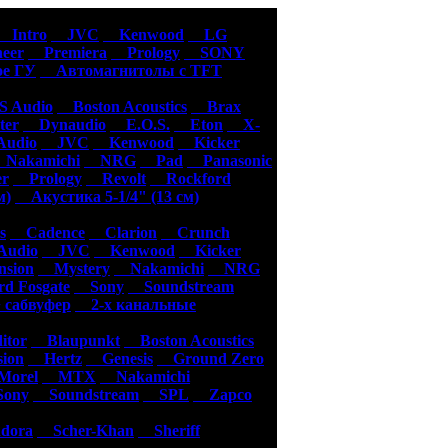
уары
Intro
JVC
Kenwood
LG
eer
Premiera
Prology
SONY
е ГУ
Автомагнитолы с TFT
 Audio
Boston Acoustics
Brax
er
Dynaudio
E.O.S.
Eton
X-
udio
JVC
Kenwood
Kicker
akamichi
NRG
Pad
Panasonic
er
Prology
Revolt
Rockford
м)
Акустика 5-1/4" (13 см)
s
Cadence
Clarion
Crunch
udio
JVC
Kenwood
Kicker
sion
Mystery
Nakamichi
NRG
d Fosgate
Sony
Soundstream
 сабвуфер
2-х канальные
tor
Blaupunkt
Boston Acoustics
ion
Hertz
Genesis
Ground Zero
orel
MTX
Nakamichi
ony
Soundstream
SPL
Zapco
dora
Scher-Khan
Sheriff