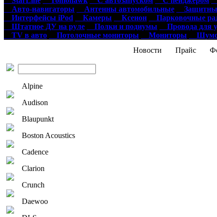
StarLine
Tomohawk
С автозапуском
С пейджером
О
Авто-навигаторы
Антенны автомобильные
Защитные
Интерфейсы iPod
Камеры
Ксенон
Парковочные ра
Штатное ДУ на руле
Полки и подиумы
Провода для у
TV в авто
Потолочные мониторы
Мониторы
Шумои
Новости
Прайс
Фо
Alpine
Audison
Blaupunkt
Boston Acoustics
Cadence
Clarion
Crunch
Daewoo