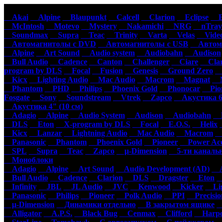
Автомагнитолы
Акустика
Ус
Akai
Alpine
Blaupunkt
Calcell
Clarion
Eclipse
Ep
McIntosh
Motevo
Mystery
Nakamichi
NRG
nTray
Soundmax
Supra
Teac
Trinity
Varta
Velas
Video
Автомагнитолы с DVD
Автомагнитолы с USB
Автома
Alpine
Art Sound
Audio system
Audiobahn
Audison
Bull Audio
Cadence
Canton
Challenger
Ciare
Clar
program by DLS
Focal
Fusion
Genesis
Ground Zero
H
Kicx
Lighting Audio
Mac Audio
Macrom
Magnat
M
Phantom
PHD
Philips
Phoenix Gold
Phonocar
Pion
Fosgate
Sony
Soundstream
Vtrek
Zapco
Акустика 6"
Акустика 4" (10 см)
Adagio
Alpine
Audio System
Audison
Audiobahn
B
DLS
Eton
X-program by DLS
Focal
E.O.S.
Helix
Kicx
Lanzar
Lightning Audio
Mac Audio
Macrom
M
Panasonic
Phantom
Phoenix Gold
Pioneer
Power Aco
SPL
Supra
Teac
Zapco
µ-Dimension
5-ти каналь
Моноблоки
Adagio
Alpine
Art Sound
Audio Development (AD)
Au
Bull Audio
Cadence
Clarion
DLS
Dragster
Eton
Infinity
JBL
JL Audio
JVC
Kenwood
Kicker
Lig
Panasonic
Philips
Pioneer
Polk Audio
PPI
Precisio
µ-Dimension
Динамики отдельно
В закрытом ящике
С
Alligator
A.P.S.
Black Bug
Cenmax
Clifford
Harpo