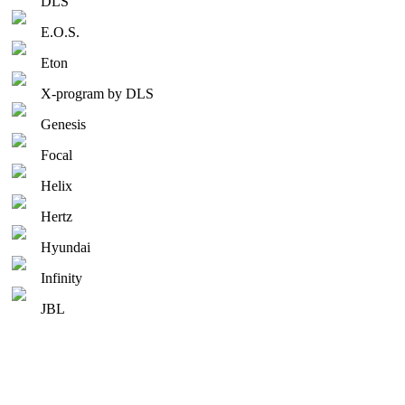
DLS
E.O.S.
Eton
X-program by DLS
Genesis
Focal
Helix
Hertz
Hyundai
Infinity
JBL