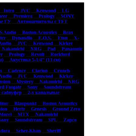
уары
Intro
JVC
Kenwood
LG
eer
Premiera
Prology
SONY
е ГУ
Автомагнитолы с TFT
 Audio
Boston Acoustics
Brax
er
Dynaudio
E.O.S.
Eton
X-
udio
JVC
Kenwood
Kicker
akamichi
NRG
Pad
Panasonic
er
Prology
Revolt
Rockford
м)
Акустика 5-1/4" (13 см)
s
Cadence
Clarion
Crunch
udio
JVC
Kenwood
Kicker
sion
Mystery
Nakamichi
NRG
d Fosgate
Sony
Soundstream
 сабвуфер
2-х канальные
tor
Blaupunkt
Boston Acoustics
ion
Hertz
Genesis
Ground Zero
orel
MTX
Nakamichi
ony
Soundstream
SPL
Zapco
dora
Scher-Khan
Sheriff