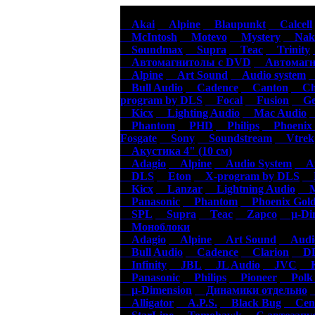
Авт
Akai
Alpine
Blaupunkt
Calcell
McIntosh
Motevo
Mystery
Naka
Soundmax
Supra
Teac
Trinity
Автомагнитолы с DVD
Автомагни
Alpine
Art Sound
Audio system
Bull Audio
Cadence
Canton
Cha
program by DLS
Focal
Fusion
Gen
Kicx
Lighting Audio
Mac Audio
Phantom
PHD
Philips
Phoenix 
Fosgate
Sony
Soundstream
Vtrek
Акустика 4" (10 см)
Adagio
Alpine
Audio System
Au
DLS
Eton
X-program by DLS
F
Kicx
Lanzar
Lightning Audio
Ma
Panasonic
Phantom
Phoenix Gol
SPL
Supra
Teac
Zapco
µ-Dim
Моноблоки
Adagio
Alpine
Art Sound
Audio
Bull Audio
Cadence
Clarion
DL
Infinity
JBL
JL Audio
JVC
K
Panasonic
Philips
Pioneer
Polk 
µ-Dimension
Динамики отдельно
Alligator
A.P.S.
Black Bug
Cen