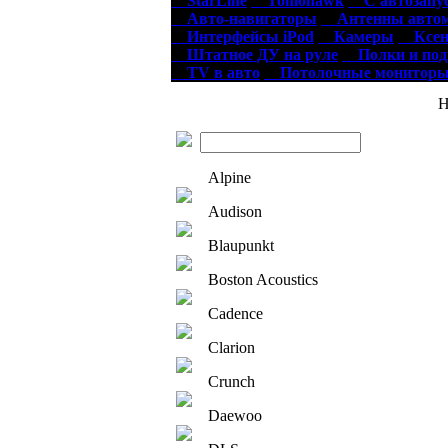
StarLine
Tomohawk
С автозапу
Авто-навигаторы
Антенны автом
Интерфейсы iPod
Камеры
Ксен
Штатное ДУ на руле
Полки и по
TV в авто
Потолочные монитор
Нов
Alpine
Audison
Blaupunkt
Boston Acoustics
Cadence
Clarion
Crunch
Daewoo