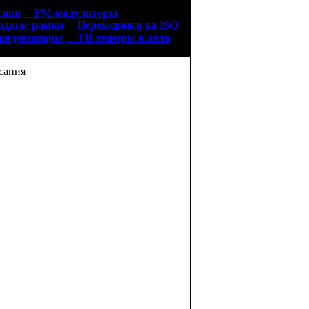
тики
FM-модуляторы
дные рамки
Переходники на ISO
нденсаторы
ТВ-тюнеры в авто
ания