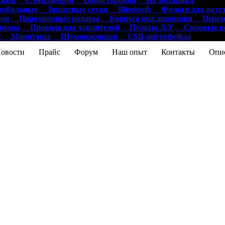
ском
С пейджером
Одностороняя
На мотоцикл
обильные
Защитные сетки
Bluetooth
Фильтр для акус
он
Парковочные радары
Корпуса под динамики
Перехо
диумы
Провода для усилителей
Пульты Д/У
Силовые ко
ы
Мониторы
Шумоизоляция
USB-интерфейсы
ости
Прайс
Форум
Наш опыт
Контакты
Опис