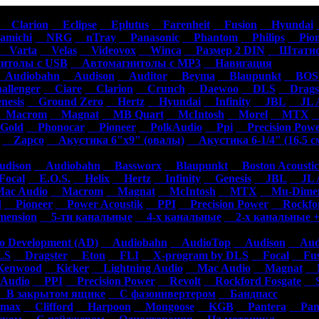
омагнитолы
Акустика
Усилители
Сабвуферы
Сигнализации
Аксесс
Clarion
Eclipse
Eplutus
Farenheit
Fusion
Hyundai
michi
NRG
nTray
Panasonic
Phantom
Philips
Pion
Varta
Velas
Videovox
Winca
Размер 2 DIN
Штатно
толы с USB
Автомагнитолы с MP3
Навигация
Audiobahn
Audison
Auditor
Beyma
Blaupunkt
BOSS
llenger
Ciare
Clarion
Crunch
Daewoo
DLS
Dragst
esis
Ground Zero
Hertz
Hyundai
Infinity
JBL
JL A
Macrom
Magnat
MB Quart
McIntosh
Morel
MTX
N
Gold
Phonocar
Pioneer
PolkAudio
Ppi
Precision Pow
Zapco
Акустика 6"х9" (овалы)
Акустика 6-1/4" (16,5 с
dison
Audiobahn
Bassworx
Blaupunkt
Boston Acoustic
ocal
E.O.S.
Helix
Hertz
Infinity
Genesis
JBL
JL A
c Audio
Macrom
Magnat
McIntosh
MTX
Mu-Dimen
d
Pioneer
Power Acoustik
PPI
Precision Power
Rockfor
ension
5-ти канальные
4-х канальные
2-х канальные +
 Development (AD)
Audiobahn
AudioTop
Audison
Audi
S
Dragster
Eton
FLI
X-program by DLS
Focal
Fus
enwood
Kicker
Lightning Audio
Mac Audio
Magnat
M
Audio
PPI
Precision Power
Revolt
Rockford Fosgate
S
В закрытом ящике
С фазоинвертером
Бандпасс
max
Clifford
Harpoon
Mongoose
KGB
Pantera
Pan