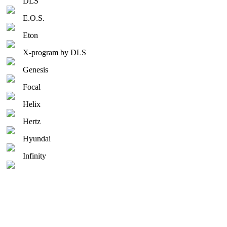
DLS
E.O.S.
Eton
X-program by DLS
Genesis
Focal
Helix
Hertz
Hyundai
Infinity