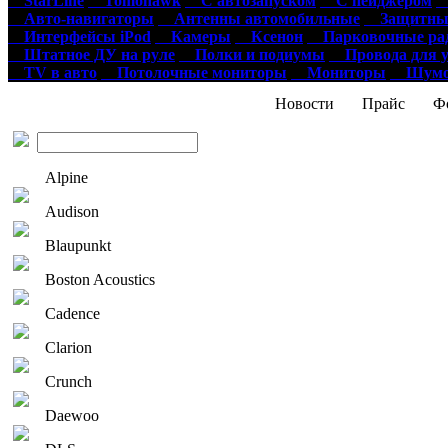
StarLine
Tomohawk
С автозапуском
С пейджером
О
Авто-навигаторы
Антенны автомобильные
Защитные
Интерфейсы iPod
Камеры
Ксенон
Парковочные ра
Штатное ДУ на руле
Полки и подиумы
Провода для у
TV в авто
Потолочные мониторы
Мониторы
Шумои
Новости
Прайс
Фо
Alpine
Audison
Blaupunkt
Boston Acoustics
Cadence
Clarion
Crunch
Daewoo