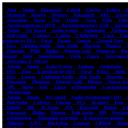
Автомагнитолы
Акустика
Ус
Akai
Alpine
Blaupunkt
Calcell
Clarion
Eclipse
Ep
McIntosh
Motevo
Mystery
Nakamichi
NRG
nTray
Soundmax
Supra
Teac
Trinity
Varta
Velas
Video
Автомагнитолы с DVD
Автомагнитолы с USB
Автома
Alpine
Art Sound
Audio system
Audiobahn
Audison
Bull Audio
Cadence
Canton
Challenger
Ciare
Clar
program by DLS
Focal
Fusion
Genesis
Ground Zero
H
Kicx
Lighting Audio
Mac Audio
Macrom
Magnat
M
Phantom
PHD
Philips
Phoenix Gold
Phonocar
Pion
Fosgate
Sony
Soundstream
Vtrek
Zapco
Акустика 6"
Акустика 4" (10 см)
Adagio
Alpine
Audio System
Audison
Audiobahn
B
DLS
Eton
X-program by DLS
Focal
E.O.S.
Helix
Kicx
Lanzar
Lightning Audio
Mac Audio
Macrom
M
Panasonic
Phantom
Phoenix Gold
Pioneer
Power Aco
SPL
Supra
Teac
Zapco
µ-Dimension
5-ти каналь
Моноблоки
Adagio
Alpine
Art Sound
Audio Development (AD)
Au
Bull Audio
Cadence
Clarion
DLS
Dragster
Eton
Infinity
JBL
JL Audio
JVC
Kenwood
Kicker
Lig
Panasonic
Philips
Pioneer
Polk Audio
PPI
Precisio
µ-Dimension
Динамики отдельно
В закрытом ящике
С
Alligator
A.P.S.
Black Bug
Cenmax
Clifford
Harpo