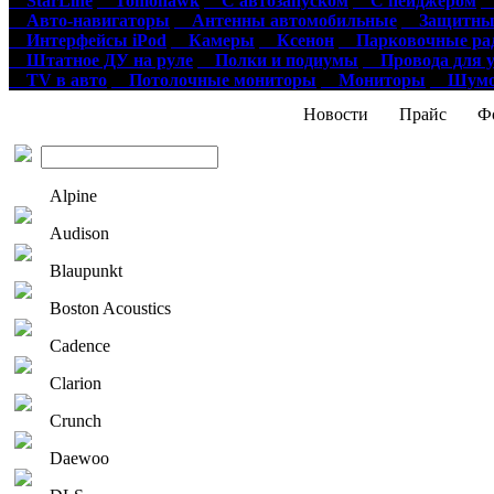
StarLine
Tomohawk
С автозапуском
С пейджером
О
Авто-навигаторы
Антенны автомобильные
Защитные
Интерфейсы iPod
Камеры
Ксенон
Парковочные ра
Штатное ДУ на руле
Полки и подиумы
Провода для у
TV в авто
Потолочные мониторы
Мониторы
Шумои
Новости
Прайс
Фо
Alpine
Audison
Blaupunkt
Boston Acoustics
Cadence
Clarion
Crunch
Daewoo