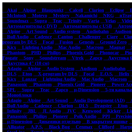
Автомагнитолы
Акустика
Ус
Akai
Alpine
Blaupunkt
Calcell
Clarion
Eclipse
Ep
McIntosh
Motevo
Mystery
Nakamichi
NRG
nTray
Soundmax
Supra
Teac
Trinity
Varta
Velas
Video
Автомагнитолы с DVD
Автомагнитолы с USB
Автома
Alpine
Art Sound
Audio system
Audiobahn
Audison
Bull Audio
Cadence
Canton
Challenger
Ciare
Clar
program by DLS
Focal
Fusion
Genesis
Ground Zero
H
Kicx
Lighting Audio
Mac Audio
Macrom
Magnat
M
Phantom
PHD
Philips
Phoenix Gold
Phonocar
Pion
Fosgate
Sony
Soundstream
Vtrek
Zapco
Акустика 6"
Акустика 4" (10 см)
Adagio
Alpine
Audio System
Audison
Audiobahn
B
DLS
Eton
X-program by DLS
Focal
E.O.S.
Helix
Kicx
Lanzar
Lightning Audio
Mac Audio
Macrom
M
Panasonic
Phantom
Phoenix Gold
Pioneer
Power Aco
SPL
Supra
Teac
Zapco
µ-Dimension
5-ти каналь
Моноблоки
Adagio
Alpine
Art Sound
Audio Development (AD)
Au
Bull Audio
Cadence
Clarion
DLS
Dragster
Eton
Infinity
JBL
JL Audio
JVC
Kenwood
Kicker
Lig
Panasonic
Philips
Pioneer
Polk Audio
PPI
Precisio
µ-Dimension
Динамики отдельно
В закрытом ящике
С
Alligator
A.P.S.
Black Bug
Cenmax
Clifford
Harpo