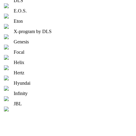
DLS
E.O.S.
Eton
X-program by DLS
Genesis
Focal
Helix
Hertz
Hyundai
Infinity
JBL