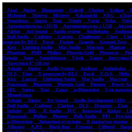
Автомагнитолы
Акустика
Ус
Akai
Alpine
Blaupunkt
Calcell
Clarion
Eclipse
Ep
McIntosh
Motevo
Mystery
Nakamichi
NRG
nTray
Soundmax
Supra
Teac
Trinity
Varta
Velas
Video
Автомагнитолы с DVD
Автомагнитолы с USB
Автома
Alpine
Art Sound
Audio system
Audiobahn
Audison
Bull Audio
Cadence
Canton
Challenger
Ciare
Clar
program by DLS
Focal
Fusion
Genesis
Ground Zero
H
Kicx
Lighting Audio
Mac Audio
Macrom
Magnat
M
Phantom
PHD
Philips
Phoenix Gold
Phonocar
Pion
Fosgate
Sony
Soundstream
Vtrek
Zapco
Акустика 6"
Акустика 4" (10 см)
Adagio
Alpine
Audio System
Audison
Audiobahn
B
DLS
Eton
X-program by DLS
Focal
E.O.S.
Helix
Kicx
Lanzar
Lightning Audio
Mac Audio
Macrom
M
Panasonic
Phantom
Phoenix Gold
Pioneer
Power Aco
SPL
Supra
Teac
Zapco
µ-Dimension
5-ти каналь
Моноблоки
Adagio
Alpine
Art Sound
Audio Development (AD)
Au
Bull Audio
Cadence
Clarion
DLS
Dragster
Eton
Infinity
JBL
JL Audio
JVC
Kenwood
Kicker
Lig
Panasonic
Philips
Pioneer
Polk Audio
PPI
Precisio
µ-Dimension
Динамики отдельно
В закрытом ящике
С
Alligator
A.P.S.
Black Bug
Cenmax
Clifford
Harpo