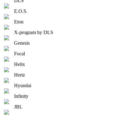
DLS
E.O.S.
Eton
X-program by DLS
Genesis
Focal
Helix
Hertz
Hyundai
Infinity
JBL