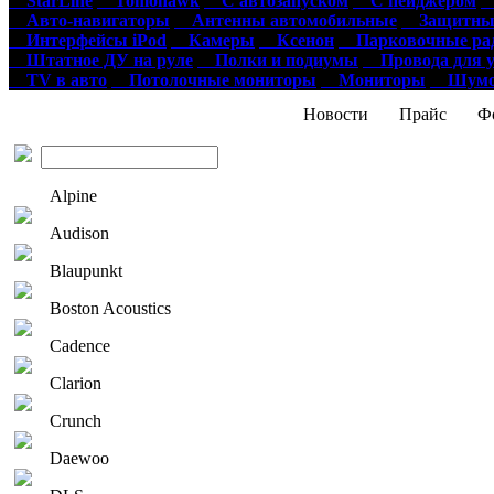
StarLine
Tomohawk
С автозапуском
С пейджером
О
Авто-навигаторы
Антенны автомобильные
Защитные
Интерфейсы iPod
Камеры
Ксенон
Парковочные ра
Штатное ДУ на руле
Полки и подиумы
Провода для у
TV в авто
Потолочные мониторы
Мониторы
Шумои
Новости
Прайс
Фо
Alpine
Audison
Blaupunkt
Boston Acoustics
Cadence
Clarion
Crunch
Daewoo