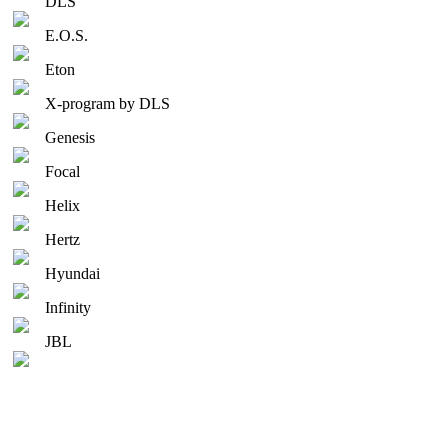
DLS
E.O.S.
Eton
X-program by DLS
Genesis
Focal
Helix
Hertz
Hyundai
Infinity
JBL