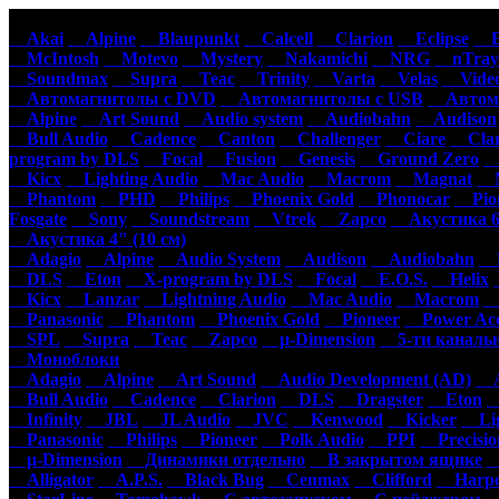
Автомагнитолы
Акустика
Ус
Akai
Alpine
Blaupunkt
Calcell
Clarion
Eclipse
Ep
McIntosh
Motevo
Mystery
Nakamichi
NRG
nTray
Soundmax
Supra
Teac
Trinity
Varta
Velas
Video
Автомагнитолы с DVD
Автомагнитолы с USB
Автома
Alpine
Art Sound
Audio system
Audiobahn
Audison
Bull Audio
Cadence
Canton
Challenger
Ciare
Clar
program by DLS
Focal
Fusion
Genesis
Ground Zero
H
Kicx
Lighting Audio
Mac Audio
Macrom
Magnat
M
Phantom
PHD
Philips
Phoenix Gold
Phonocar
Pion
Fosgate
Sony
Soundstream
Vtrek
Zapco
Акустика 6"
Акустика 4" (10 см)
Adagio
Alpine
Audio System
Audison
Audiobahn
B
DLS
Eton
X-program by DLS
Focal
E.O.S.
Helix
Kicx
Lanzar
Lightning Audio
Mac Audio
Macrom
M
Panasonic
Phantom
Phoenix Gold
Pioneer
Power Aco
SPL
Supra
Teac
Zapco
µ-Dimension
5-ти каналь
Моноблоки
Adagio
Alpine
Art Sound
Audio Development (AD)
Au
Bull Audio
Cadence
Clarion
DLS
Dragster
Eton
Infinity
JBL
JL Audio
JVC
Kenwood
Kicker
Lig
Panasonic
Philips
Pioneer
Polk Audio
PPI
Precisio
µ-Dimension
Динамики отдельно
В закрытом ящике
С
Alligator
A.P.S.
Black Bug
Cenmax
Clifford
Harpo