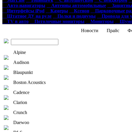
StarLine
Tomohawk
С автозапуском
С пейджером
О
Авто-навигаторы
Антенны автомобильные
Защитные
Интерфейсы iPod
Камеры
Ксенон
Парковочные ра
Штатное ДУ на руле
Полки и подиумы
Провода для у
TV в авто
Потолочные мониторы
Мониторы
Шумои
Новости
Прайс
Фо
Alpine
Audison
Blaupunkt
Boston Acoustics
Cadence
Clarion
Crunch
Daewoo