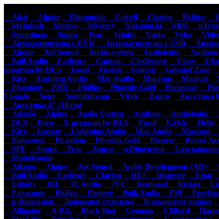
Автомагнитолы
Акустика
Ус
Akai
Alpine
Blaupunkt
Calcell
Clarion
Eclipse
Ep
McIntosh
Motevo
Mystery
Nakamichi
NRG
nTray
Soundmax
Supra
Teac
Trinity
Varta
Velas
Video
Автомагнитолы с DVD
Автомагнитолы с USB
Автома
Alpine
Art Sound
Audio system
Audiobahn
Audison
Bull Audio
Cadence
Canton
Challenger
Ciare
Clar
program by DLS
Focal
Fusion
Genesis
Ground Zero
H
Kicx
Lighting Audio
Mac Audio
Macrom
Magnat
M
Phantom
PHD
Philips
Phoenix Gold
Phonocar
Pion
Fosgate
Sony
Soundstream
Vtrek
Zapco
Акустика 6"
Акустика 4" (10 см)
Adagio
Alpine
Audio System
Audison
Audiobahn
B
DLS
Eton
X-program by DLS
Focal
E.O.S.
Helix
Kicx
Lanzar
Lightning Audio
Mac Audio
Macrom
M
Panasonic
Phantom
Phoenix Gold
Pioneer
Power Aco
SPL
Supra
Teac
Zapco
µ-Dimension
5-ти каналь
Моноблоки
Adagio
Alpine
Art Sound
Audio Development (AD)
Au
Bull Audio
Cadence
Clarion
DLS
Dragster
Eton
Infinity
JBL
JL Audio
JVC
Kenwood
Kicker
Lig
Panasonic
Philips
Pioneer
Polk Audio
PPI
Precisio
µ-Dimension
Динамики отдельно
В закрытом ящике
С
Alligator
A.P.S.
Black Bug
Cenmax
Clifford
Harpo