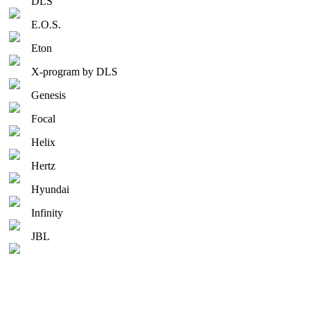
DLS
E.O.S.
Eton
X-program by DLS
Genesis
Focal
Helix
Hertz
Hyundai
Infinity
JBL