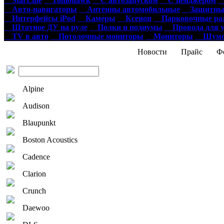
StarLine
Tomohawk
С автозапуском
С пейджером
О
Авто-навигаторы
Антенны автомобильные
Защитные
Интерфейсы iPod
Камеры
Ксенон
Парковочные ра
Штатное ДУ на руле
Полки и подиумы
Провода для у
TV в авто
Потолочные мониторы
Мониторы
Шумои
Новости
Прайс
Фо
Alpine
Audison
Blaupunkt
Boston Acoustics
Cadence
Clarion
Crunch
Daewoo