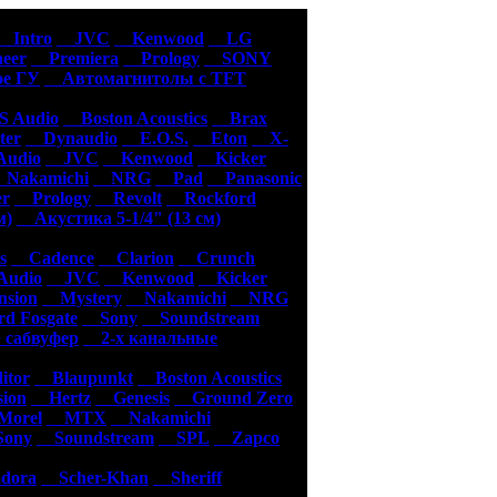
уары
Intro
JVC
Kenwood
LG
eer
Premiera
Prology
SONY
е ГУ
Автомагнитолы с TFT
 Audio
Boston Acoustics
Brax
er
Dynaudio
E.O.S.
Eton
X-
udio
JVC
Kenwood
Kicker
akamichi
NRG
Pad
Panasonic
er
Prology
Revolt
Rockford
м)
Акустика 5-1/4" (13 см)
s
Cadence
Clarion
Crunch
udio
JVC
Kenwood
Kicker
sion
Mystery
Nakamichi
NRG
d Fosgate
Sony
Soundstream
 сабвуфер
2-х канальные
tor
Blaupunkt
Boston Acoustics
ion
Hertz
Genesis
Ground Zero
orel
MTX
Nakamichi
ony
Soundstream
SPL
Zapco
dora
Scher-Khan
Sheriff