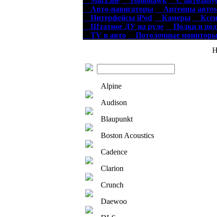
StarLine
Tomohawk
С автозапу
Авто-навигаторы
Антенны автом
Интерфейсы iPod
Камеры
Ксен
Штатное ДУ на руле
Полки и по
TV в авто
Потолочные монитор
Нов
Alpine
Audison
Blaupunkt
Boston Acoustics
Cadence
Clarion
Crunch
Daewoo