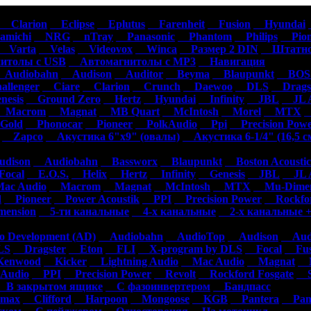
омагнитолы
Акустика
Усилители
Сабвуферы
Сигнализации
Аксесс
Clarion
Eclipse
Eplutus
Farenheit
Fusion
Hyundai
michi
NRG
nTray
Panasonic
Phantom
Philips
Pion
Varta
Velas
Videovox
Winca
Размер 2 DIN
Штатно
толы с USB
Автомагнитолы с MP3
Навигация
Audiobahn
Audison
Auditor
Beyma
Blaupunkt
BOSS
llenger
Ciare
Clarion
Crunch
Daewoo
DLS
Dragst
esis
Ground Zero
Hertz
Hyundai
Infinity
JBL
JL A
Macrom
Magnat
MB Quart
McIntosh
Morel
MTX
N
Gold
Phonocar
Pioneer
PolkAudio
Ppi
Precision Pow
Zapco
Акустика 6"х9" (овалы)
Акустика 6-1/4" (16,5 с
dison
Audiobahn
Bassworx
Blaupunkt
Boston Acoustic
ocal
E.O.S.
Helix
Hertz
Infinity
Genesis
JBL
JL A
c Audio
Macrom
Magnat
McIntosh
MTX
Mu-Dimen
d
Pioneer
Power Acoustik
PPI
Precision Power
Rockfor
ension
5-ти канальные
4-х канальные
2-х канальные +
 Development (AD)
Audiobahn
AudioTop
Audison
Audi
S
Dragster
Eton
FLI
X-program by DLS
Focal
Fus
enwood
Kicker
Lightning Audio
Mac Audio
Magnat
M
Audio
PPI
Precision Power
Revolt
Rockford Fosgate
S
В закрытом ящике
С фазоинвертером
Бандпасс
max
Clifford
Harpoon
Mongoose
KGB
Pantera
Pan