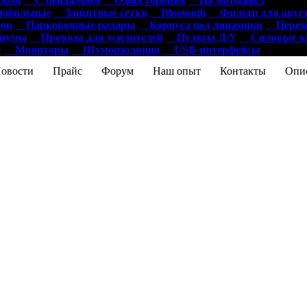
ском
С пейджером
Одностороняя
На мотоцикл
обильные
Защитные сетки
Bluetooth
Фильтр для акус
он
Парковочные радары
Корпуса под динамики
Перехо
диумы
Провода для усилителей
Пульты Д/У
Силовые ко
ы
Мониторы
Шумоизоляция
USB-интерфейсы
ости
Прайс
Форум
Наш опыт
Контакты
Опис