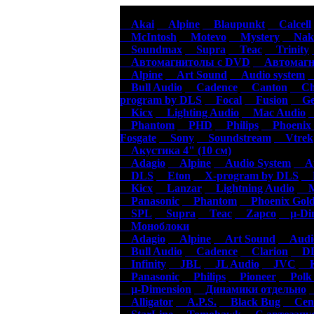
Авт
Akai
Alpine
Blaupunkt
Calcell
McIntosh
Motevo
Mystery
Naka
Soundmax
Supra
Teac
Trinity
Автомагнитолы с DVD
Автомагни
Alpine
Art Sound
Audio system
Bull Audio
Cadence
Canton
Cha
program by DLS
Focal
Fusion
Gen
Kicx
Lighting Audio
Mac Audio
Phantom
PHD
Philips
Phoenix 
Fosgate
Sony
Soundstream
Vtrek
Акустика 4" (10 см)
Adagio
Alpine
Audio System
Au
DLS
Eton
X-program by DLS
F
Kicx
Lanzar
Lightning Audio
Ma
Panasonic
Phantom
Phoenix Gol
SPL
Supra
Teac
Zapco
µ-Dim
Моноблоки
Adagio
Alpine
Art Sound
Audio
Bull Audio
Cadence
Clarion
DL
Infinity
JBL
JL Audio
JVC
K
Panasonic
Philips
Pioneer
Polk 
µ-Dimension
Динамики отдельно
Alligator
A.P.S.
Black Bug
Cen