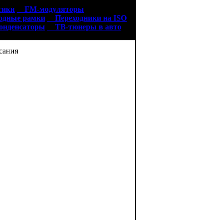
тики
FM-модуляторы
дные рамки
Переходники на ISO
нденсаторы
ТВ-тюнеры в авто
ания