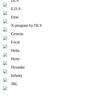
DLS
E.O.S.
Eton
X-program by DLS
Genesis
Focal
Helix
Hertz
Hyundai
Infinity
JBL