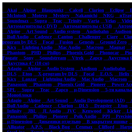
Автомагнитолы
Акустика
Ус
Akai
Alpine
Blaupunkt
Calcell
Clarion
Eclipse
Ep
McIntosh
Motevo
Mystery
Nakamichi
NRG
nTray
Soundmax
Supra
Teac
Trinity
Varta
Velas
Video
Автомагнитолы с DVD
Автомагнитолы с USB
Автома
Alpine
Art Sound
Audio system
Audiobahn
Audison
Bull Audio
Cadence
Canton
Challenger
Ciare
Clar
program by DLS
Focal
Fusion
Genesis
Ground Zero
H
Kicx
Lighting Audio
Mac Audio
Macrom
Magnat
M
Phantom
PHD
Philips
Phoenix Gold
Phonocar
Pion
Fosgate
Sony
Soundstream
Vtrek
Zapco
Акустика 6"
Акустика 4" (10 см)
Adagio
Alpine
Audio System
Audison
Audiobahn
B
DLS
Eton
X-program by DLS
Focal
E.O.S.
Helix
Kicx
Lanzar
Lightning Audio
Mac Audio
Macrom
M
Panasonic
Phantom
Phoenix Gold
Pioneer
Power Aco
SPL
Supra
Teac
Zapco
µ-Dimension
5-ти каналь
Моноблоки
Adagio
Alpine
Art Sound
Audio Development (AD)
Au
Bull Audio
Cadence
Clarion
DLS
Dragster
Eton
Infinity
JBL
JL Audio
JVC
Kenwood
Kicker
Lig
Panasonic
Philips
Pioneer
Polk Audio
PPI
Precisio
µ-Dimension
Динамики отдельно
В закрытом ящике
С
Alligator
A.P.S.
Black Bug
Cenmax
Clifford
Harpo