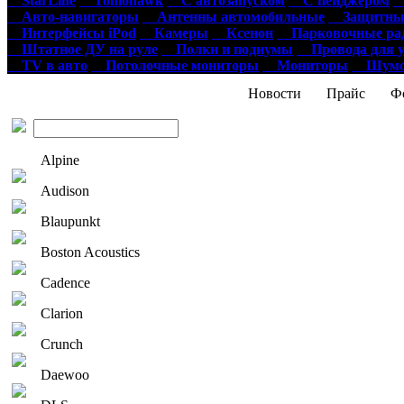
StarLine
Tomohawk
С автозапуском
С пейджером
О
Авто-навигаторы
Антенны автомобильные
Защитные
Интерфейсы iPod
Камеры
Ксенон
Парковочные ра
Штатное ДУ на руле
Полки и подиумы
Провода для у
TV в авто
Потолочные мониторы
Мониторы
Шумои
Новости
Прайс
Фо
Alpine
Audison
Blaupunkt
Boston Acoustics
Cadence
Clarion
Crunch
Daewoo